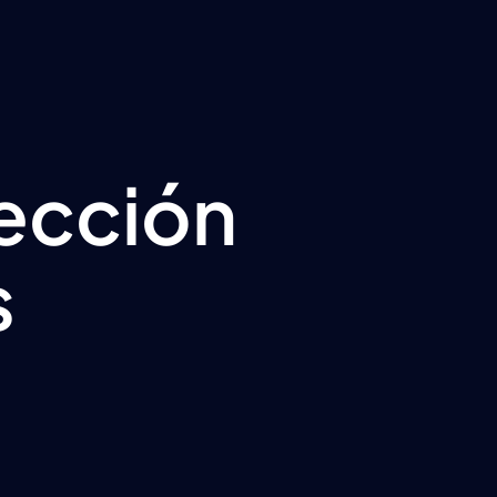
pección
s