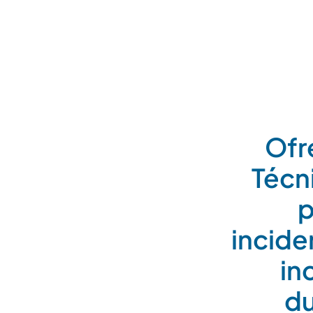
Ofr
Técn
p
incide
in
du