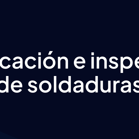
icación e ins
de soldadura