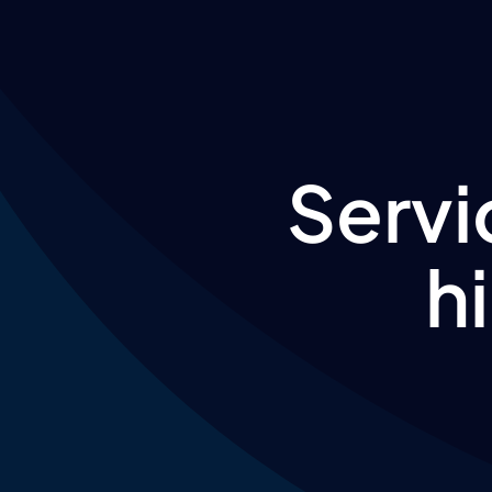
Servi
h