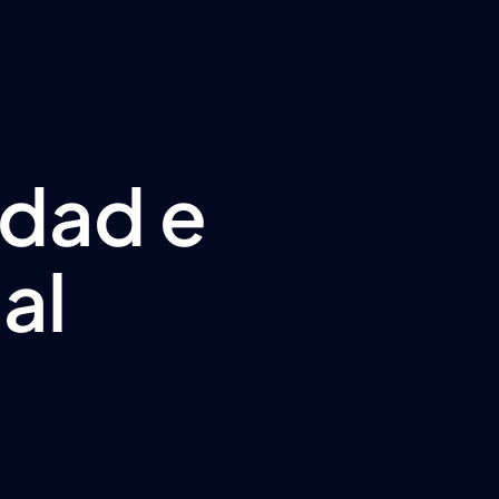
idad e
al