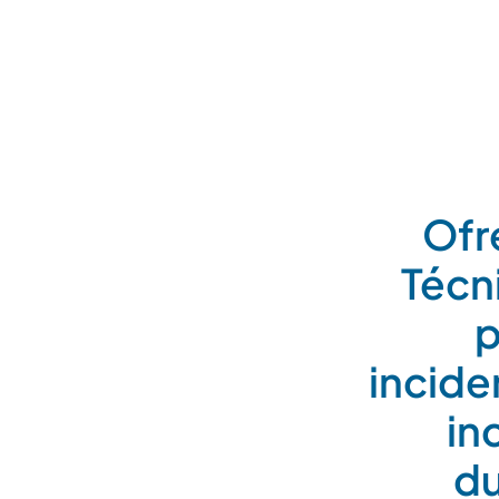
Ofr
Técn
p
incide
in
du