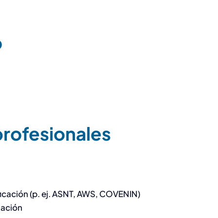
o
profesionales
ificación (p. ej. ASNT, AWS, COVENIN)
tación